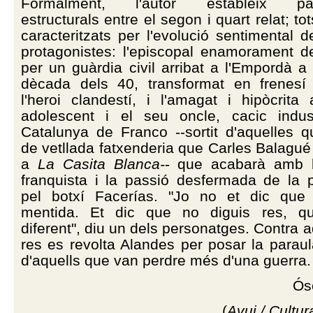
Formalment, l'autor estableix para
estructurals entre el segon i quart relat; to
caracteritzats per l'evolució sentimental 
protagonistes: l'episcopal enamorament d
per un guàrdia civil arribat a l'Empordà a 
dècada dels 40, transformat en frenesí 
l'heroi clandestí, i l'amagat i hipòcrita
adolescent i el seu oncle, cacic indus
Catalunya de Franco --sortit d'aquelles qu
de vetllada fatxenderia que Carles Balagu
a
La Casita Blanca-
- que acabarà amb l
franquista i la passió desfermada de la p
pel botxí Facerías. "Jo no et dic que
mentida. Et dic que no diguis res, q
diferent", diu un dels personatges. Contra a
res es revolta Alandes per posar la parau
d'aquells que van perdre més d'una guerra.
Ós
(
Avui / Cultur