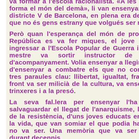
va formar a l'escola racionalista. «A les
forma el món del demà», li van ensenyar
districte V de Barcelona, en plena era de
que no és gens estrany que volgués ser 
Però quan l'esperança del món de pro
República es va fer miques, el jove
ingressar a l'Escola Popular de Guerra i
mestre va sortir instructor de
d'acompanyament. Volia ensenyar a llegir
d'ensenyar a combatre els que no con
tres paraules clau: llibertat, igualtat, fra
front va ser milicià de la cultura, va en
trinxeres i a la presó.
La seva fal.lera per ensenyar l'h
salvaguardar el llegat de l'anarquisme,
de la resistència, d'uns joves educats en
la vida, que van somiar el que podia ha
no va ser. Una memòria que va ser
durant decennis.