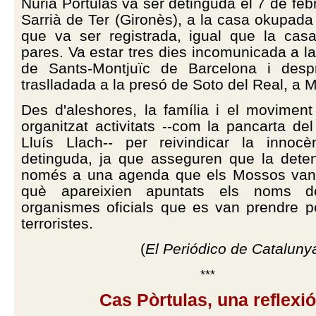
Núria Pòrtulas va ser detinguda el 7 de feb
Sarrià de Ter (Gironès), a la casa okupada 
que va ser registrada, igual que la cas
pares. Va estar tres dies incomunicada a l
de Sants-Montjuïc de Barcelona i desp
traslladada a la presó de Soto del Real, a M
Des d'aleshores, la família i el movimen
organitzat activitats --com la pancarta de
Lluís Llach-- per reivindicar la innoc
detinguda, ja que asseguren que la dete
només a una agenda que els Mossos van 
què apareixien apuntats els noms d
organismes oficials que es van prendre pe
terroristes.
(
El Periódico de Cataluny
***
Cas Pòrtulas, una reflexió