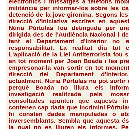
electrònics i missatges a telèfons mòbi
militància per informar-los sobre les c
detenció de la jove gironina. Segons les 
direcció d'Iniciativa escrites en aques
Núria Pórtulas fou detinguda per un
dirigida des de l'Audiència Nacional i de
tant el Departament d'Interior no
responsabilitat. La realitat diu tot e
L'aplicació de la Llei Antiterrorista fou
en tot moment per Joan Boada i les pr
empresonar-la van sortir en tot momen
direcció del Departament d'Interio
actualment, Núria Pórtulas no pot sortir 
perquè Boada no lliura els infor
investigació realitzada pels moss
consultades apunten que aquests i
contenen cap dada que incrimini Pòrtulas 
hi consten dades manipulades o ab
inversemblants. Sembla que aquesta és
la qual no es lliuren els informes. Pe