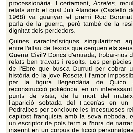
processionària. I certament,
Àcrates
, recu
relats amb el qual Juli Alandes (Castelló d
1968) va guanyar el premi Roc Boronat
parla de la guerra, però també de la resi
dignitat dels perdedors.
Quines característiques singularitzen a
entre l'allau de textos que cerquen els seus
Guerra Civil? Doncs d'entrada, trobar-nos 
relats ben travats i resolts. Les peripècie
de l'Ebre que busca Durruti per cobrar u
història de la jove Roseta i l'amor impossi
per la figura llegendària de Quico 
reconstrucció polièdrica, en un interessant
punts de vista, de la mort del mateix
l'aparició sobtada del Facerías en un
Pedralbes per concloure les incestuoses re
capitost franquista amb la seva neboda, 
un escriptor de pols ferm a l'hora de narrar 
inserint en un corpus de ficció personatges 