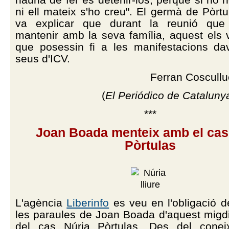
hauria de fer és detenir-los, perquè si no 
ni ell mateix s'ho creu". El germà de Pòrtu
va explicar que durant la reunió qu
mantenir amb la seva família, aquest els
que posessin fi a les manifestacions da
seus d'ICV.
Ferran Coscullu
(
El Periódico de Cataluny
***
Joan Boada menteix amb el cas
Pòrtulas
L'agència
Liberinfo
es veu en l'obligació d
les paraules de Joan Boada d'aquest migdi
del cas Núria Pòrtulas. Des del conei