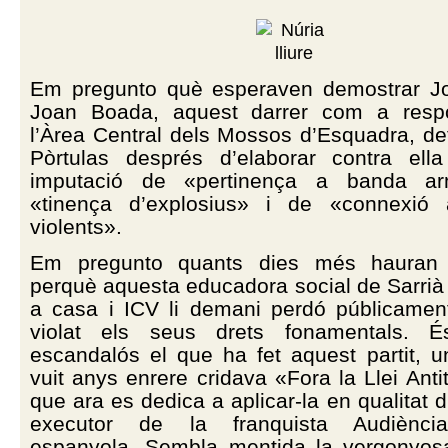
Em pregunto què esperaven demostrar J
Joan Boada, aquest darrer com a resp
l’Àrea Central dels Mossos d’Esquadra, de
Pòrtulas després d’elaborar contra ell
imputació de «pertinença a banda a
«tinença d’explosius» i de «connexió
violents».
Em pregunto quants dies més hauran
perquè aquesta educadora social de Sarrià 
a casa i ICV li demani perdó públicamen
violat els seus drets fonamentals. É
escandalós el que ha fet aquest partit, u
vuit anys enrere cridava «Fora la Llei Antite
que ara es dedica a aplicar-la en qualitat d’
executor de la franquista Audiènci
espanyola. Sembla mentida la vergonyos