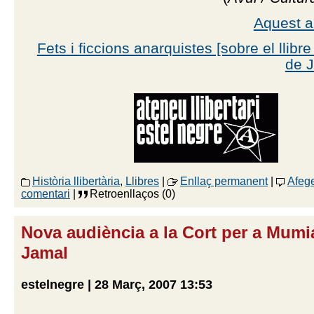
Aquest ar
Fets i ficcions anarquistes [sobre el llibr
de J
Història llibertària
,
Llibres
|
Enllaç permanent
|
Afege
comentari
|
Retroenllaços (0)
Nova audiència a la Cort per a Mumi
Jamal
estelnegre | 28 Març, 2007 13:53