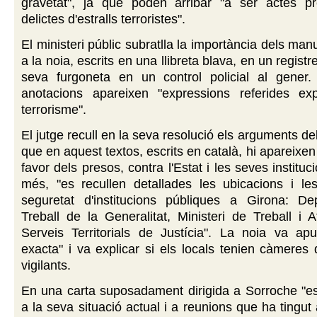
gravetat", ja que poden arribar "a ser actes pr
delictes d'estralls terroristes".
El ministeri públic subratlla la importància dels man
a la noia, escrits en una llibreta blava, en un registre
seva furgoneta en un control policial al gener
anotacions apareixen "expressions referides e
terrorisme".
El jutge recull en la seva resolució els arguments del 
que en aquest textos, escrits en català, hi apareixe
favor dels presos, contra l'Estat i les seves institu
més, "es recullen detallades les ubicacions i l
seguretat d'institucions públiques a Girona: D
Treball de la Generalitat, Ministeri de Treball i A
Serveis Territorials de Justícia". La noia va apu
exacta" i va explicar si els locals tenien càmeres 
vigilants.
En una carta suposadament dirigida a Sorroche "es
a la seva situació actual i a reunions que ha tingu