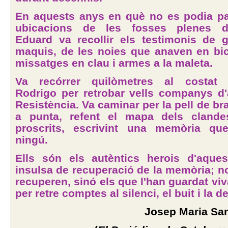
En aquests anys en què no es podia pa
ubicacions de les fosses plenes d'a
Eduard va recollir els testimonis de gu
maquis, de les noies que anaven en bi
missatges en clau i armes a la maleta.
Va recórrer quilòmetres al costat 
Rodrigo per retrobar vells companys d
Resistència. Va caminar per la pell de br
a punta, refent el mapa dels clandes
proscrits, escrivint una memòria qu
ningú.
Ells són els autèntics herois d'aques
insulsa de recuperació de la memòria; no
recuperen, sinó els que l'han guardat viv
per retre comptes al silenci, el buit i la de
Josep Maria Sa