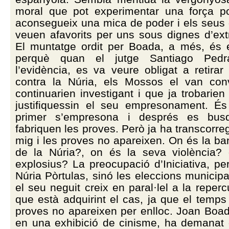
moral que pot experimentar una força po
aconsegueix una mica de poder i els seus 
veuen afavorits per uns sous dignes d’ext
El muntatge ordit per Boada, a més, és 
perquè quan el jutge Santiago Pedr
l’evidència, es va veure obligat a retirar
contra la Núria, els Mossos el van co
continuarien investigant i que ja trobarie
justifiquessin el seu empresonament. És
primer s’empresona i després es bu
fabriquen les proves. Però ja ha transcorre
mig i les proves no apareixen. On és la b
de la Núria?, on és la seva violència?
explosius? La preocupació d’Iniciativa, pe
Núria Pòrtulas, sinó les eleccions municipa
el seu neguit creix en paral·lel a la reperc
que està adquirint el cas, ja que el temps
proves no apareixen per enlloc. Joan Boada,
en una exhibició de cinisme, ha demanat 