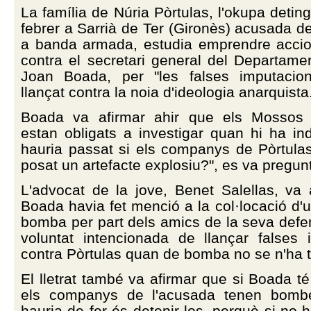
La família de Núria Pòrtulas, l'okupa detin
febrer a Sarrià de Ter (Gironès) acusada d
a banda armada, estudia emprendre accion
contra el secretari general del Departament
Joan Boada, per "les falses imputacio
llançat contra la noia d'ideologia anarquista
Boada va afirmar ahir que els Mossos 
estan obligats a investigar quan hi ha in
hauria passat si els companys de Pòrtula
posat un artefacte explosiu?", es va pregunt
L'advocat de la jove, Benet Salellas, va 
Boada havia fet menció a la col·locació d'
bomba per part dels amics de la seva def
voluntat intencionada de llançar falses 
contra Pòrtulas quan de bomba no se n'ha t
El lletrat també va afirmar que si Boada té
els companys de l'acusada tenen bombe