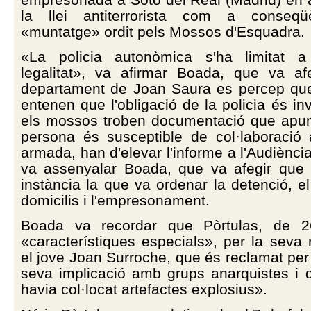
la llei antiterrorista com a conseqü
«muntatge» ordit pels Mossos d'Esquadra.
«La policia autonòmica s'ha limitat a
legalitat», va afirmar Boada, que va af
departament de Joan Saura es percep qu
entenen que l'obligació de la policia és inv
els mossos troben documentació que apu
persona és susceptible de col·laboraci
armada, han d'elevar l'informe a l'Audiènci
va assenyalar Boada, que va afegir que
instància la que va ordenar la detenció, el
domicilis i l'empresonament.
Boada va recordar que Pòrtulas, de 2
«característiques especials», per la seva
el jove Joan Surroche, que és reclamat per I
seva implicació amb grups anarquistes i 
havia col·locat artefactes explosius».