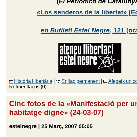
(
El Periódico de Cataluny
«Los senderos de la libertat» [
en
Butlletí Estel Negre
, 121 (o
Història llibertària
|
Enllaç permanent
|
Afegeix un c
Retroenllaços (0)
Cinc fotos de la «Manifestació per u
habitatge digne» (24-03-07)
estelnegre | 25 Març, 2007 05:05