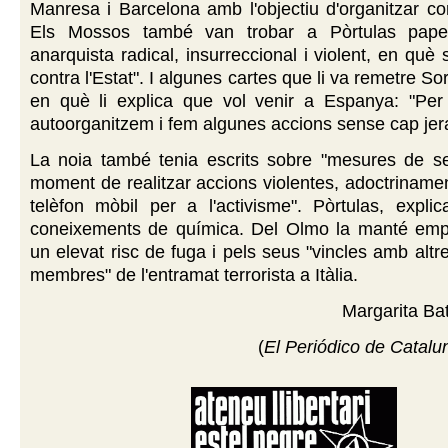
Manresa i Barcelona amb l'objectiu d'organitzar co
Els Mossos també van trobar a Pòrtulas pape
anarquista radical, insurreccional i violent, en què s'
contra l'Estat". I algunes cartes que li va remetre S
en què li explica que vol venir a Espanya: "Per
autoorganitzem i fem algunes accions sense cap jera
La noia també tenia escrits sobre "mesures de se
moment de realitzar accions violentes, adoctrinamen
telèfon mòbil per a l'activisme". Pòrtulas, explic
coneixements de química. Del Olmo la manté em
un elevat risc de fuga i pels seus "vincles amb alt
membres" de l'entramat terrorista a Itàlia.
Margarita Bat
(
El Periódico de Catalu