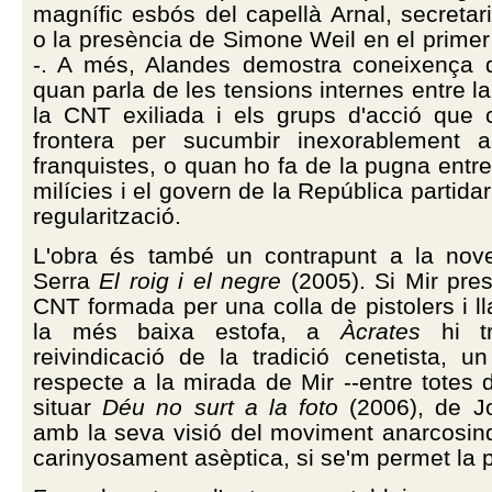
magnífic esbós del capellà Arnal, secretari
o la presència de Simone Weil en el primer 
-. A més, Alandes demostra coneixença d'
quan parla de les tensions internes entre la
la CNT exiliada i els grups d'acció que 
frontera per sucumbir inexorablement 
franquistes, o quan ho fa de la pugna entre 
milícies i el govern de la República partidar
regularització.
L'obra és també un contrapunt a la nove
Serra
El roig i el negre
(2005). Si Mir pre
CNT formada per una colla de pistolers i l
la més baixa estofa, a
Àcrates
hi t
reivindicació de la tradició cenetista, u
respecte a la mirada de Mir --entre totes 
situar
Déu no surt a la foto
(2006), de Jo
amb la seva visió del moviment anarcosind
carinyosament asèptica, si se'm permet la 