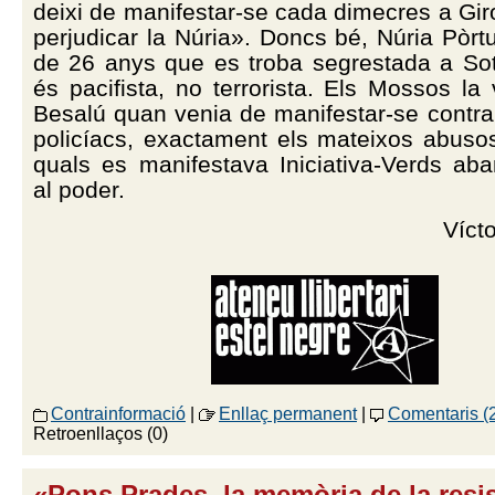
deixi de manifestar-se cada dimecres a Gi
perjudicar la Núria». Doncs bé, Núria Pòrtu
de 26 anys que es troba segrestada a Sot
és pacifista, no terrorista. Els Mossos la 
Besalú quan venia de manifestar-se contra
policíacs, exactament els mateixos abusos
quals es manifestava Iniciativa-Verds aba
al poder.
Víct
Contrainformació
|
Enllaç permanent
|
Comentaris (
Retroenllaços (0)
«Pons Prades, la memòria de la resi