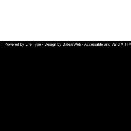
Powered by
Life Type
- Design by
BalearWeb
-
Accessible
and Valid
XHTML