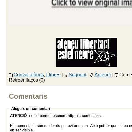
---
Convocatòries
,
Llibres
|
Següent
|
Anterior
|
Comen
Retroenllaços (0)
Comentaris
Afegeix un comentari
ATENCIÓ
: no es permet escriure
http
als comentaris.
Els comentaris són moderats per evitar spam. Això pot fer que el teu es
en ser visible.