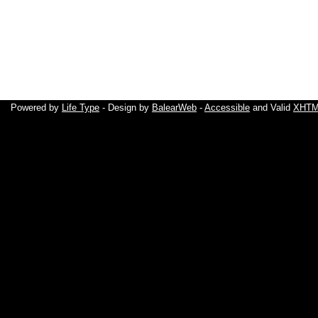
Powered by
Life Type
- Design by
BalearWeb
-
Accessible
and Valid
XHTML