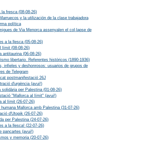
 la fresca (08-08-26)
Marruecos y la utilización de la clase trabajadora
ma política
migues de Via Menorca assenyalen el col·lapse de
s a la llesca (05-08-26)
l límit (08-08-26)
a antitaurina (06-08-26)
rismo libertario. Referentes históricos (1890-1936)
s, infieles y deshonrosos: usuarios de grupos de
res de Telegram
at postmanifestació 26J
ració d'urgència (avui!)
 solidària per Palestina (01-08-26)
tació "Mallorca al límit" (avui!)
 al límit (26-07-26)
humana Mallorca amb Palestina (31-07-26)
ació d'Utopik (26-07-26)
da per Palestina (24-07-26)
s a la llesca! (22-07-26)
e pancartes (avui!)
smos y memoria (20-07-26)