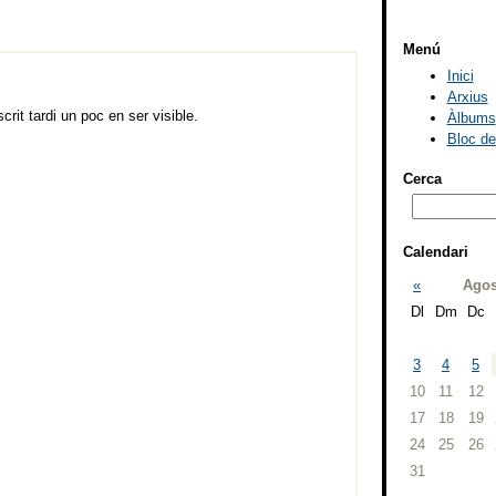
Menú
Inici
Arxius
rit tardi un poc en ser visible.
Àlbums
Bloc d
Cerca
Calendari
«
Agos
Dl
Dm
Dc
3
4
5
10
11
12
17
18
19
24
25
26
31