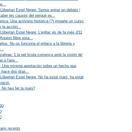
s...
Llibertari Estel Negre: Sense entrar en debats i
aber les causes del perquè es...
única: Una activista histórica (?) imparte un curso
e la acción...
Llibertari Estel Negre: L'enllaç és de fa més d'11
Aquest llibre esta...
rlos: No os funciona el enlace a la libreria y
...
zahrae: 1.la pel.licula comença amb la visión de'
 a l'aire...
: Una mínima aportación sobre un hecho que
 hace dos días...
Llibertari Estel Negre: No ha estat mani, ha estat
ració.
 No heu fet la mani?
90
0
0
ris recents