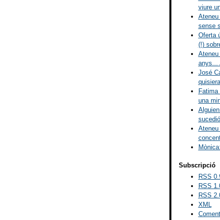
viure un
Ateneu 
sense s
Oferta 
(!) sobr
Ateneu 
anys... 
José Ca
quisiera
Fatima 
una mina
Alguien
sucedió
Ateneu 
concent
Mònica:
Subscripció
RSS 0.
RSS 1.
RSS 2.
XML
Comenta