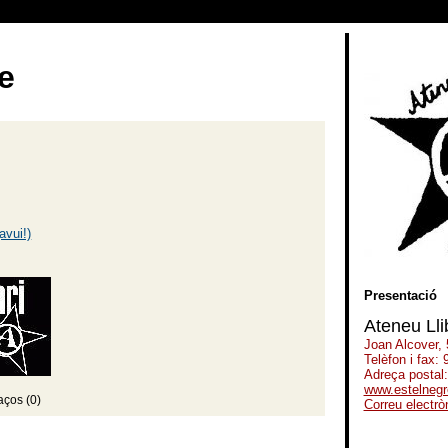
e
Presentació
Ateneu Lli
Joan Alcover,
Telèfon i fax:
Adreça postal
www.estelnegr
aços (0)
Correu electrò
-----------------