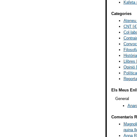
Kafeta 
Categories
Ateneu 
CNT
[4
Col·lab
Contra
Convoc
Filosof
Història
Llibres
Opinió
Polític
Report
Els Meus Enl
General
Anar
Comentaris R
Magnoli
quina ll
Anna Ri