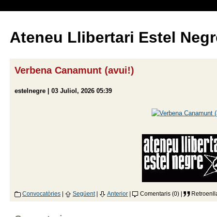
Ateneu Llibertari Estel Negr
Verbena Canamunt (avui!)
estelnegre | 03 Juliol, 2026 05:39
---
Convocatòries
|
Següent
|
Anterior
|
Comentaris (0) |
Retroenll