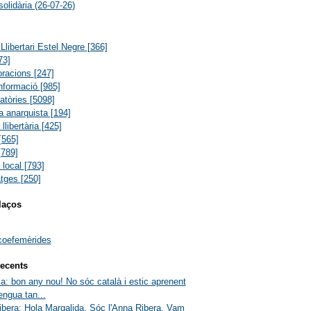
solidària (26-07-26)
Llibertari Estel Negre
[366]
73]
oracions
[247]
informació
[985]
atòries
[5098]
ia anarquista
[194]
 llibertària
[425]
[565]
[789]
a local
[793]
atges
[250]
laços
coefemèrides
ecents
a: bon any nou! No sóc català i estic aprenent
engua tan...
bera: Hola Margalida. Sóc l'Anna Ribera. Vam