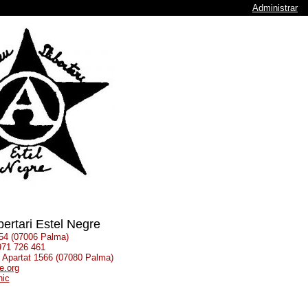
Administrar
bertari Estel Negre
 54 (07006 Palma)
 971 726 461
: Apartat 1566 (07080 Palma)
e.org
nic