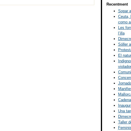
Recentment
Sopar a
Ceuta, 
como ar
Les for
l’illa
Dimecre
Sóller a
Protest
El natu
Indigno
violado
Comunic
Concent
Jornada
Manifies
Mallorca
Cadena 
Inaugur
Una tar
Dimecre
Taller d
Femini