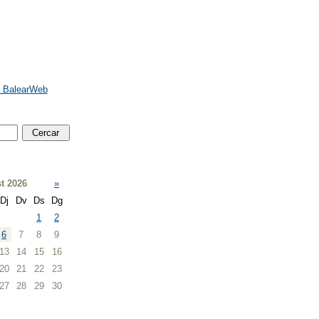
e BalearWeb
t 2026
»
Dj
Dv
Ds
Dg
1
2
6
7
8
9
13
14
15
16
20
21
22
23
27
28
29
30