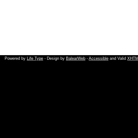
Powered by
Life Type
- Design by
BalearWeb
-
Accessible
and Valid
XHTML