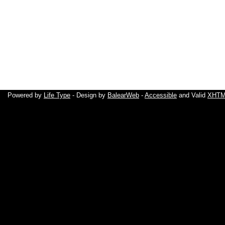
Powered by
Life Type
- Design by
BalearWeb
-
Accessible
and Valid
XHTML