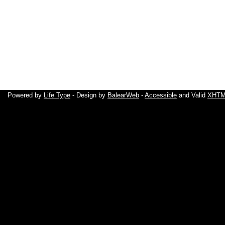
Powered by
Life Type
- Design by
BalearWeb
-
Accessible
and Valid
XHTML