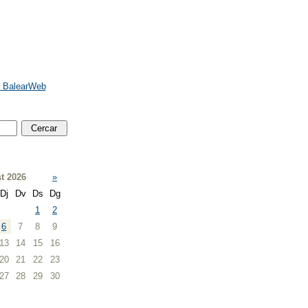
e BalearWeb
t 2026
»
Dj
Dv
Ds
Dg
1
2
6
7
8
9
13
14
15
16
20
21
22
23
27
28
29
30