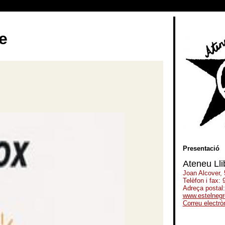
e
Presentació
Ateneu Lli
Joan Alcover,
Telèfon i fax:
Adreça postal
www.estelnegr
Correu electrò
-----------------