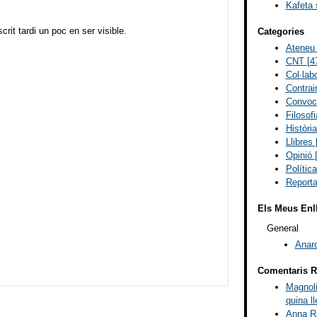
Kafeta 
rit tardi un poc en ser visible.
Categories
Ateneu 
CNT
[4
Col·lab
Contra
Convoc
Filosof
Història
Llibres
Opinió
Polític
Report
Els Meus Enl
General
Anar
Comentaris R
Magnoli
quina ll
Anna Ri