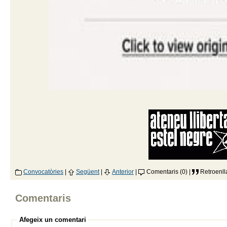
---
Convocatòries
|
Següent
|
Anterior
|
Comentaris (0) |
Retroenll
Comentaris
Afegeix un comentari