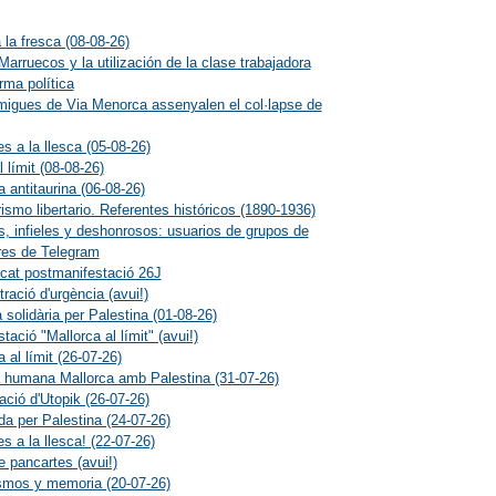
 la fresca (08-08-26)
Marruecos y la utilización de la clase trabajadora
ma política
migues de Via Menorca assenyalen el col·lapse de
s a la llesca (05-08-26)
l límit (08-08-26)
a antitaurina (06-08-26)
rismo libertario. Referentes históricos (1890-1936)
s, infieles y deshonrosos: usuarios de grupos de
res de Telegram
at postmanifestació 26J
ració d'urgència (avui!)
 solidària per Palestina (01-08-26)
tació "Mallorca al límit" (avui!)
 al límit (26-07-26)
humana Mallorca amb Palestina (31-07-26)
ació d'Utopik (26-07-26)
da per Palestina (24-07-26)
s a la llesca! (22-07-26)
e pancartes (avui!)
smos y memoria (20-07-26)