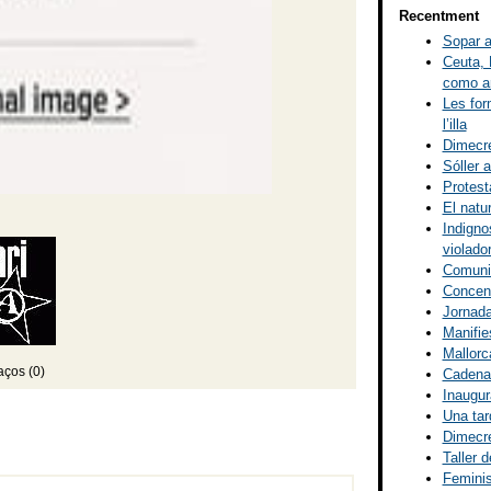
Recentment
Sopar a
Ceuta, 
como ar
Les for
l’illa
Dimecre
Sóller a
Protest
El natu
Indigno
violado
Comunic
Concent
Jornada
Manifies
Mallorca
aços (0)
Cadena 
Inaugur
Una tar
Dimecre
Taller d
Femini