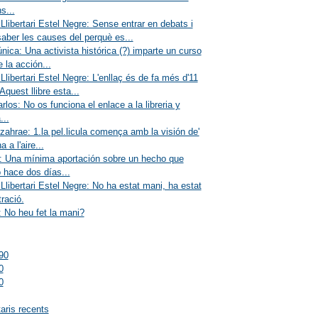
s...
Llibertari Estel Negre: Sense entrar en debats i
aber les causes del perquè es...
única: Una activista histórica (?) imparte un curso
e la acción...
Llibertari Estel Negre: L'enllaç és de fa més d'11
Aquest llibre esta...
rlos: No os funciona el enlace a la libreria y
...
zahrae: 1.la pel.licula comença amb la visión de'
 a l'aire...
: Una mínima aportación sobre un hecho que
 hace dos días...
Llibertari Estel Negre: No ha estat mani, ha estat
ració.
 No heu fet la mani?
90
0
0
ris recents