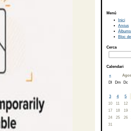
Menú
Inici
Arxius
Àlbums
Bloc d
Cerca
Calendari
«
Agos
Dl
Dm
Dc
3
4
5
10
11
12
17
18
19
24
25
26
31