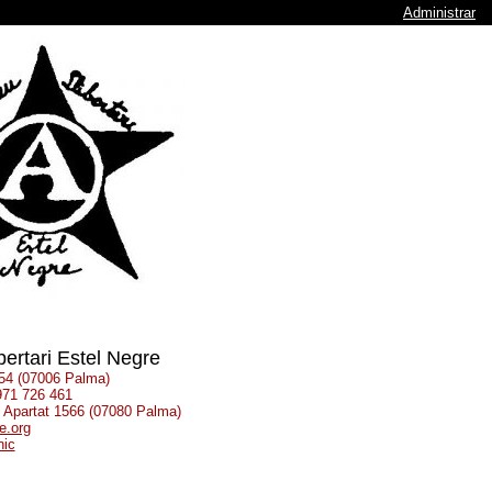
Administrar
bertari Estel Negre
 54 (07006 Palma)
 971 726 461
: Apartat 1566 (07080 Palma)
e.org
nic