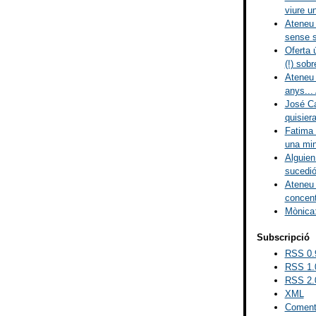
viure un
Ateneu 
sense s
Oferta 
(!) sobr
Ateneu 
anys... 
José Ca
quisiera
Fatima 
una mina
Alguien
sucedió
Ateneu 
concent
Mònica:
Subscripció
RSS 0.
RSS 1.
RSS 2.
XML
Comenta