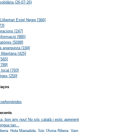
solidària (26-07-26)
Llibertari Estel Negre
[366]
73]
oracions
[247]
informació
[985]
atòries
[5098]
ia anarquista
[194]
 llibertària
[425]
[565]
[789]
a local
[793]
atges
[250]
laços
coefemèrides
ecents
a: bon any nou! No sóc català i estic aprenent
engua tan...
bera: Hola Margalida. Sóc l'Anna Ribera. Vam