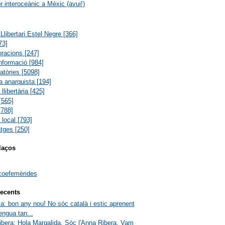
r interoceànic a Mèxic (avui!)
Llibertari Estel Negre
[366]
73]
oracions
[247]
informació
[984]
atòries
[5098]
ia anarquista
[194]
 llibertària
[425]
[565]
[788]
a local
[793]
atges
[250]
laços
coefemèrides
ecents
a: bon any nou! No sóc català i estic aprenent
engua tan...
bera: Hola Margalida. Sóc l'Anna Ribera. Vam