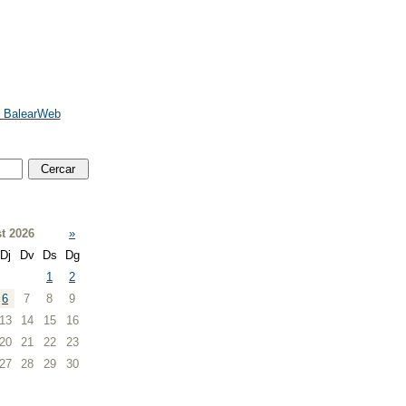
e BalearWeb
t 2026
»
Dj
Dv
Ds
Dg
1
2
6
7
8
9
13
14
15
16
20
21
22
23
27
28
29
30