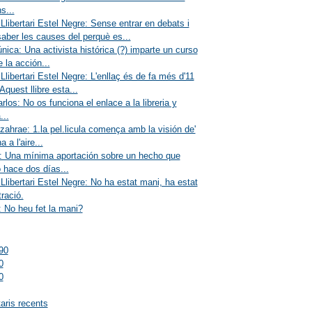
s...
Llibertari Estel Negre: Sense entrar en debats i
aber les causes del perquè es...
única: Una activista histórica (?) imparte un curso
e la acción...
Llibertari Estel Negre: L'enllaç és de fa més d'11
Aquest llibre esta...
rlos: No os funciona el enlace a la libreria y
...
zahrae: 1.la pel.licula comença amb la visión de'
 a l'aire...
: Una mínima aportación sobre un hecho que
 hace dos días...
Llibertari Estel Negre: No ha estat mani, ha estat
ració.
 No heu fet la mani?
90
0
0
ris recents