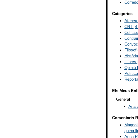
Corredo
Categories
Ateneu 
CNT
[4
Col·lab
Contra
Convoc
Filosof
Història
Llibres
Opinió
Polític
Report
Els Meus Enl
General
Anar
Comentaris R
Magnoli
quina ll
Anna Ri