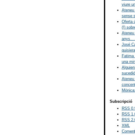
viure un
Ateneu 
sense s
Oferta 
(!) sobr
Ateneu 
anys... 
José Ca
quisiera
Fatima 
una mina
Alguien
sucedió
Ateneu 
concent
Mònica:
Subscripció
RSS 0.
RSS 1.
RSS 2.
XML
Comenta