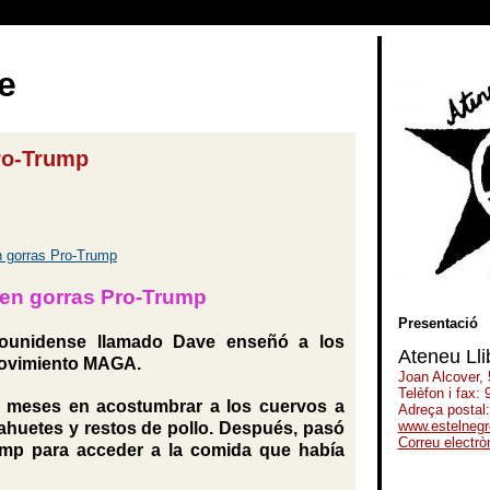
e
ro-Trump
ren gorras Pro-Trump
Presentació
adounidense llamado Dave enseñó a los
Ateneu Lli
 movimiento MAGA.
Joan Alcover,
Telèfon i fax:
o meses en acostumbrar a los cuervos a
Adreça postal
www.estelnegr
ahuetes y restos de pollo. Después, pasó
Correu electrò
ump para acceder a la comida que había
-----------------