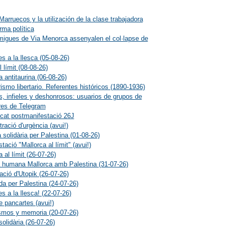
Marruecos y la utilización de la clase trabajadora
ma política
migues de Via Menorca assenyalen el col·lapse de
s a la llesca (05-08-26)
l límit (08-08-26)
a antitaurina (06-08-26)
rismo libertario. Referentes históricos (1890-1936)
s, infieles y deshonrosos: usuarios de grupos de
res de Telegram
at postmanifestació 26J
ració d'urgència (avui!)
 solidària per Palestina (01-08-26)
tació "Mallorca al límit" (avui!)
 al límit (26-07-26)
humana Mallorca amb Palestina (31-07-26)
ació d'Utopik (26-07-26)
da per Palestina (24-07-26)
s a la llesca! (22-07-26)
e pancartes (avui!)
smos y memoria (20-07-26)
solidària (26-07-26)