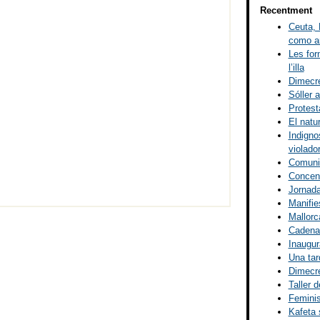
Recentment
Ceuta, 
como ar
Les for
l’illa
Dimecre
Sóller a
Protest
El natu
Indigno
violado
Comunic
Concent
Jornada
Manifies
Mallorca
Cadena 
Inaugur
Una tar
Dimecre
Taller d
Femini
Kafeta 