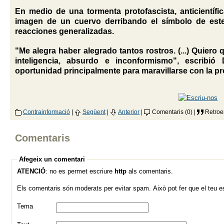
En medio de una tormenta protofascista, anticientífi
imagen de un cuervo derribando el símbolo de este
reacciones generalizadas.
"Me alegra haber alegrado tantos rostros. (...) Quiero
inteligencia, absurdo e inconformismo", escribi
oportunidad principalmente para maravillarse con la pro
---
Contrainformació
|
Següent
|
Anterior
|
Comentaris (0) |
Retroe
Comentaris
Afegeix un comentari
ATENCIÓ
: no es permet escriure
http
als comentaris.
Els comentaris són moderats per evitar spam. Això pot fer que el teu esc
Tema