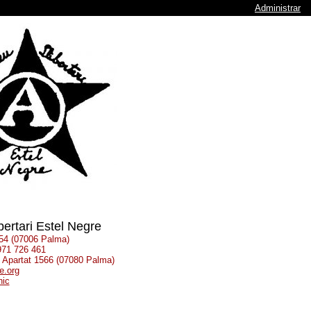
Administrar
bertari Estel Negre
 54 (07006 Palma)
 971 726 461
: Apartat 1566 (07080 Palma)
e.org
nic