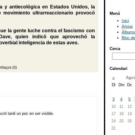
ca y antiecológica en Estados Unidos, la
 movimiento ultrarreaccionario provocó
Menú
Inici
Arxius
 que la gente luche contra el fascismo con
Àlbums
ó Dave, quien indicó que aprovechó la
Bloc d
verbial inteligencia de estas aves.
Cerca
nllaços (0)
Calendari
«
Agos
Dl
Dm
Dc
3
4
5
10
11
12
rit tardi un poc en ser visible.
17
18
19
24
25
26
31